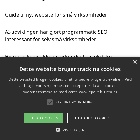
Guide til nyt website for små virksomheder
AI-udviklingen har gjort programmatic SEO
interessant for selv små virksomheder
Hvordan linkbuilding styrker digital vækst for
×
virksomheder
Dette website bruger tracking cookies
Dette websted bruger cookies til at forbedre brugeroplevelsen. Ved
Sådan har udviklingen inden for genbrug af elektronik
at bruge vores hjemmeside accepterer du alle cookies i
ændret sig
overensstemmelse med vores cookiepolitik.
Detaljer
STRENGT NØDVENDIGE
Copyright 2026 - Pilanto Aps
TILLAD COOKIES
TILLAD IKKE COOKIES
Om / kontakt
Blog
Betingelser
VIS DETALJER