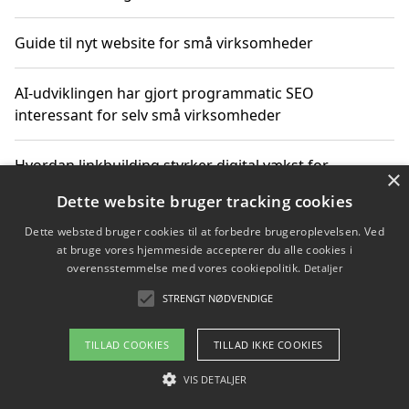
Guide til nyt website for små virksomheder
AI-udviklingen har gjort programmatic SEO
interessant for selv små virksomheder
Hvordan linkbuilding styrker digital vækst for
×
virksomheder
Dette website bruger tracking cookies
Dette websted bruger cookies til at forbedre brugeroplevelsen. Ved
Sådan har udviklingen inden for genbrug af elektronik
at bruge vores hjemmeside accepterer du alle cookies i
ændret sig
overensstemmelse med vores cookiepolitik.
Detaljer
STRENGT NØDVENDIGE
Copyright 2026 - Pilanto Aps
TILLAD COOKIES
TILLAD IKKE COOKIES
Om / kontakt
Blog
Betingelser
VIS DETALJER