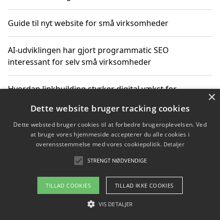
Guide til nyt website for små virksomheder
AI-udviklingen har gjort programmatic SEO
interessant for selv små virksomheder
Hvordan linkbuilding styrker digital vækst for
×
virksomheder
Dette website bruger tracking cookies
Dette websted bruger cookies til at forbedre brugeroplevelsen. Ved
Sådan har udviklingen inden for genbrug af elektronik
at bruge vores hjemmeside accepterer du alle cookies i
ændret sig
overensstemmelse med vores cookiepolitik.
Detaljer
STRENGT NØDVENDIGE
Copyright 2026 - Pilanto Aps
TILLAD COOKIES
TILLAD IKKE COOKIES
Om / kontakt
Blog
Betingelser
VIS DETALJER