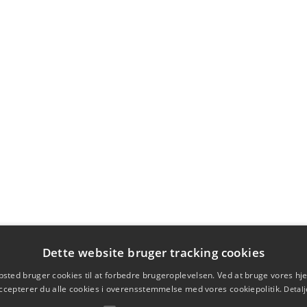
Dette website bruger tracking cookies
sted bruger cookies til at forbedre brugeroplevelsen. Ved at bruge vores 
ccepterer du alle cookies i overensstemmelse med vores cookiepolitik.
Detalj