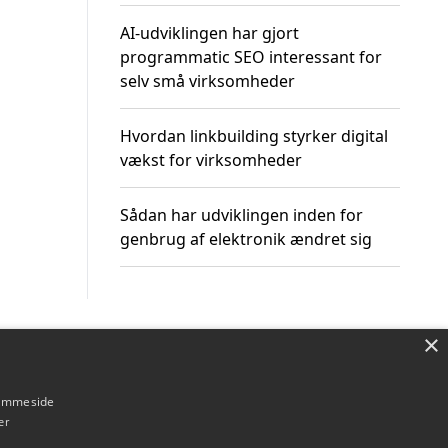
AI-udviklingen har gjort
programmatic SEO interessant for
selv små virksomheder
Hvordan linkbuilding styrker digital
vækst for virksomheder
Sådan har udviklingen inden for
genbrug af elektronik ændret sig
×
Om / kontakt
Blog
Betingelser
hjemmeside
er