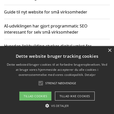
Guide til nyt website for små virksomheder
AI-udviklingen har gjort programmatic SEO
interessant for selv små virksomheder
Hvordan linkbuilding styrker digital vækst for
×
virksomheder
Dette website bruger tracking cookies
Dette websted bruger cookies til at forbedre brugeroplevelsen. Ved
Sådan har udviklingen inden for genbrug af elektronik
at bruge vores hjemmeside accepterer du alle cookies i
ændret sig
overensstemmelse med vores cookiepolitik.
Detaljer
STRENGT NØDVENDIGE
Copyright 2026 - Pilanto Aps
TILLAD COOKIES
TILLAD IKKE COOKIES
Om / kontakt
Blog
Betingelser
VIS DETALJER