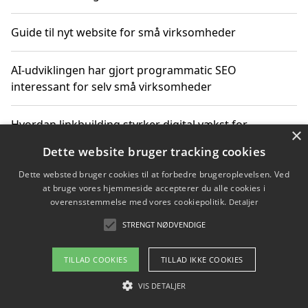
Guide til nyt website for små virksomheder
AI-udviklingen har gjort programmatic SEO
interessant for selv små virksomheder
Hvordan linkbuilding styrker digital vækst for
×
virksomheder
Dette website bruger tracking cookies
Dette websted bruger cookies til at forbedre brugeroplevelsen. Ved
Sådan har udviklingen inden for genbrug af elektronik
at bruge vores hjemmeside accepterer du alle cookies i
ændret sig
overensstemmelse med vores cookiepolitik.
Detaljer
STRENGT NØDVENDIGE
Copyright 2026 - Pilanto Aps
TILLAD COOKIES
TILLAD IKKE COOKIES
Om / kontakt
Blog
Betingelser
VIS DETALJER