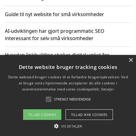
Guide til nyt website for små virksomheder
AI-udviklingen har gjort programmatic SEO
interessant for selv små virksomheder
Hvordan linkbuilding styrker digital vækst for
×
virksomheder
Dette website bruger tracking cookies
Dette websted bruger cookies til at forbedre brugeroplevelsen. Ved
Sådan har udviklingen inden for genbrug af elektronik
at bruge vores hjemmeside accepterer du alle cookies i
ændret sig
overensstemmelse med vores cookiepolitik.
Detaljer
STRENGT NØDVENDIGE
Copyright 2026 - Pilanto Aps
TILLAD COOKIES
TILLAD IKKE COOKIES
Om / kontakt
Blog
Betingelser
VIS DETALJER