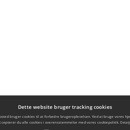
Dette website bruger tracking cookies
sted bruger cookies til at forbedre brugeroplevelsen. Ved at bruge vores 
ccepterer du alle cookies i overensstemmelse med vores cookiepolitik.
Detalj