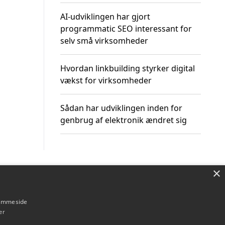
AI-udviklingen har gjort
programmatic SEO interessant for
selv små virksomheder
Hvordan linkbuilding styrker digital
vækst for virksomheder
Sådan har udviklingen inden for
genbrug af elektronik ændret sig
×
Om / kontakt
Blog
Betingelser
hjemmeside
er