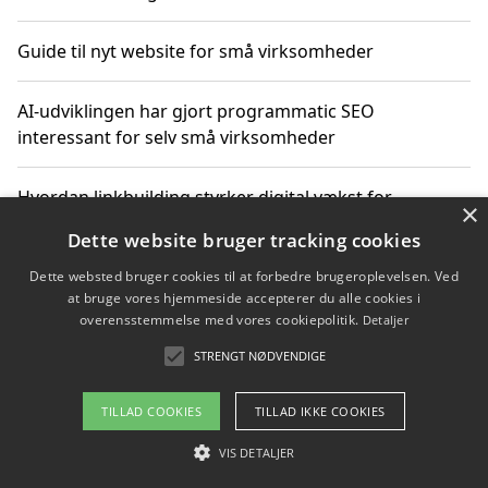
Guide til nyt website for små virksomheder
AI-udviklingen har gjort programmatic SEO
interessant for selv små virksomheder
Hvordan linkbuilding styrker digital vækst for
×
virksomheder
Dette website bruger tracking cookies
Dette websted bruger cookies til at forbedre brugeroplevelsen. Ved
Sådan har udviklingen inden for genbrug af elektronik
at bruge vores hjemmeside accepterer du alle cookies i
ændret sig
overensstemmelse med vores cookiepolitik.
Detaljer
STRENGT NØDVENDIGE
Copyright 2026 - Pilanto Aps
TILLAD COOKIES
TILLAD IKKE COOKIES
Om / kontakt
Blog
Betingelser
VIS DETALJER