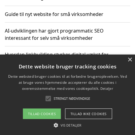
Guide til nyt website for små virksomheder
AI-udviklingen har gjort programmatic SEO
interessant for selv små virksomheder
Hvordan linkbuilding styrker digital vækst for
×
virksomheder
Dette website bruger tracking cookies
Dette websted bruger cookies til at forbedre brugeroplevelsen. Ved
Sådan har udviklingen inden for genbrug af elektronik
at bruge vores hjemmeside accepterer du alle cookies i
ændret sig
overensstemmelse med vores cookiepolitik.
Detaljer
STRENGT NØDVENDIGE
Copyright 2026 - Pilanto Aps
TILLAD COOKIES
TILLAD IKKE COOKIES
Om / kontakt
Blog
Betingelser
VIS DETALJER