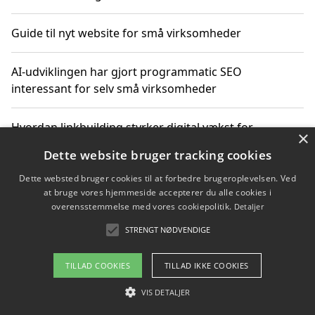
Guide til nyt website for små virksomheder
AI-udviklingen har gjort programmatic SEO
interessant for selv små virksomheder
Hvordan linkbuilding styrker digital vækst for
×
virksomheder
Dette website bruger tracking cookies
Dette websted bruger cookies til at forbedre brugeroplevelsen. Ved
Sådan har udviklingen inden for genbrug af elektronik
at bruge vores hjemmeside accepterer du alle cookies i
ændret sig
overensstemmelse med vores cookiepolitik.
Detaljer
STRENGT NØDVENDIGE
Copyright 2026 - Pilanto Aps
TILLAD COOKIES
TILLAD IKKE COOKIES
Om / kontakt
Blog
Betingelser
VIS DETALJER