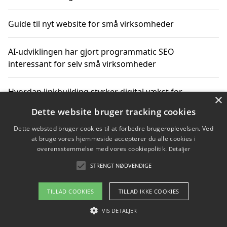
Guide til nyt website for små virksomheder
AI-udviklingen har gjort programmatic SEO
interessant for selv små virksomheder
Hvordan linkbuilding styrker digital vækst for
×
virksomheder
Dette website bruger tracking cookies
Dette websted bruger cookies til at forbedre brugeroplevelsen. Ved
Sådan har udviklingen inden for genbrug af elektronik
at bruge vores hjemmeside accepterer du alle cookies i
ændret sig
overensstemmelse med vores cookiepolitik.
Detaljer
STRENGT NØDVENDIGE
Copyright 2026 - Pilanto Aps
TILLAD COOKIES
TILLAD IKKE COOKIES
Om / kontakt
Blog
Betingelser
VIS DETALJER