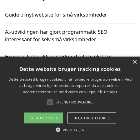
Guide til nyt website for små virksomheder
AI-udviklingen har gjort programmatic SEO
interessant for selv små virksomheder
Hvordan linkbuilding styrker digital vækst for
×
virksomheder
Dette website bruger tracking cookies
Dette websted bruger cookies til at forbedre brugeroplevelsen. Ved
Sådan har udviklingen inden for genbrug af elektronik
at bruge vores hjemmeside accepterer du alle cookies i
ændret sig
overensstemmelse med vores cookiepolitik.
Detaljer
STRENGT NØDVENDIGE
Copyright 2026 - Pilanto Aps
TILLAD COOKIES
TILLAD IKKE COOKIES
Om / kontakt
Blog
Betingelser
VIS DETALJER