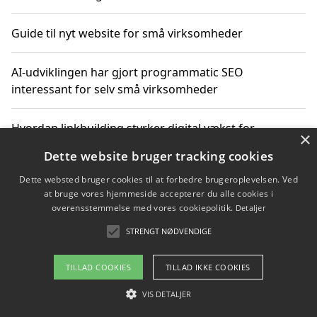
Guide til nyt website for små virksomheder
AI-udviklingen har gjort programmatic SEO
interessant for selv små virksomheder
Hvordan linkbuilding styrker digital vækst for
×
virksomheder
Dette website bruger tracking cookies
Dette websted bruger cookies til at forbedre brugeroplevelsen. Ved
Sådan har udviklingen inden for genbrug af elektronik
at bruge vores hjemmeside accepterer du alle cookies i
ændret sig
overensstemmelse med vores cookiepolitik.
Detaljer
STRENGT NØDVENDIGE
Copyright 2026 - Pilanto Aps
TILLAD COOKIES
TILLAD IKKE COOKIES
Om / kontakt
Blog
Betingelser
VIS DETALJER