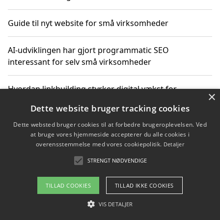
Guide til nyt website for små virksomheder
AI-udviklingen har gjort programmatic SEO
interessant for selv små virksomheder
Hvordan linkbuilding styrker digital vækst for
×
virksomheder
Dette website bruger tracking cookies
Dette websted bruger cookies til at forbedre brugeroplevelsen. Ved
Sådan har udviklingen inden for genbrug af elektronik
at bruge vores hjemmeside accepterer du alle cookies i
ændret sig
overensstemmelse med vores cookiepolitik.
Detaljer
STRENGT NØDVENDIGE
Copyright 2026 - Pilanto Aps
TILLAD COOKIES
TILLAD IKKE COOKIES
Om / kontakt
Blog
Betingelser
VIS DETALJER