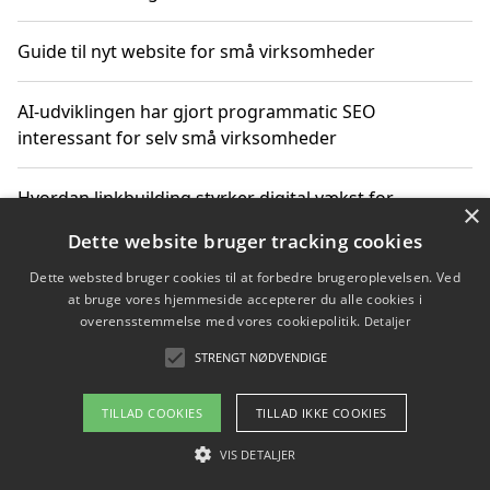
Guide til nyt website for små virksomheder
AI-udviklingen har gjort programmatic SEO
interessant for selv små virksomheder
Hvordan linkbuilding styrker digital vækst for
×
virksomheder
Dette website bruger tracking cookies
Dette websted bruger cookies til at forbedre brugeroplevelsen. Ved
Sådan har udviklingen inden for genbrug af elektronik
at bruge vores hjemmeside accepterer du alle cookies i
ændret sig
overensstemmelse med vores cookiepolitik.
Detaljer
STRENGT NØDVENDIGE
Copyright 2026 - Pilanto Aps
TILLAD COOKIES
TILLAD IKKE COOKIES
Om / kontakt
Blog
Betingelser
VIS DETALJER