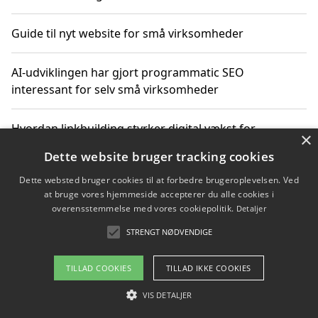
Guide til nyt website for små virksomheder
AI-udviklingen har gjort programmatic SEO
interessant for selv små virksomheder
Hvordan linkbuilding styrker digital vækst for
×
virksomheder
Dette website bruger tracking cookies
Dette websted bruger cookies til at forbedre brugeroplevelsen. Ved
Sådan har udviklingen inden for genbrug af elektronik
at bruge vores hjemmeside accepterer du alle cookies i
ændret sig
overensstemmelse med vores cookiepolitik.
Detaljer
STRENGT NØDVENDIGE
Copyright 2026 - Pilanto Aps
TILLAD COOKIES
TILLAD IKKE COOKIES
Om / kontakt
Blog
Betingelser
VIS DETALJER