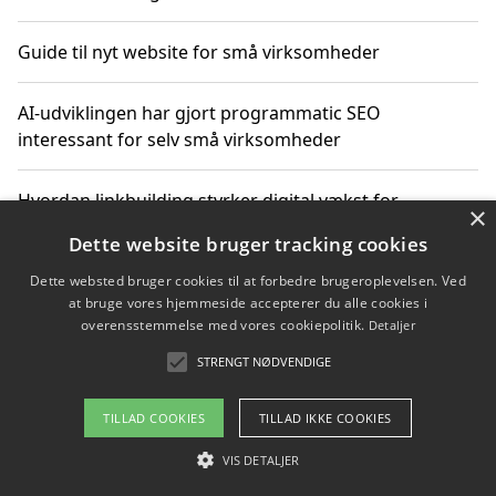
Guide til nyt website for små virksomheder
AI-udviklingen har gjort programmatic SEO
interessant for selv små virksomheder
Hvordan linkbuilding styrker digital vækst for
×
virksomheder
Dette website bruger tracking cookies
Dette websted bruger cookies til at forbedre brugeroplevelsen. Ved
Sådan har udviklingen inden for genbrug af elektronik
at bruge vores hjemmeside accepterer du alle cookies i
ændret sig
overensstemmelse med vores cookiepolitik.
Detaljer
STRENGT NØDVENDIGE
Copyright 2026 - Pilanto Aps
TILLAD COOKIES
TILLAD IKKE COOKIES
Om / kontakt
Blog
Betingelser
VIS DETALJER