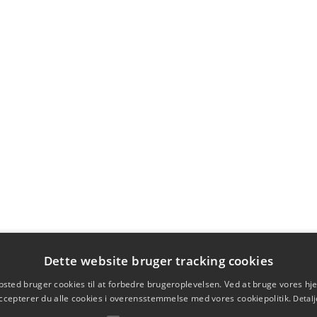
Dette website bruger tracking cookies
sted bruger cookies til at forbedre brugeroplevelsen. Ved at bruge vores 
ccepterer du alle cookies i overensstemmelse med vores cookiepolitik.
Detalj