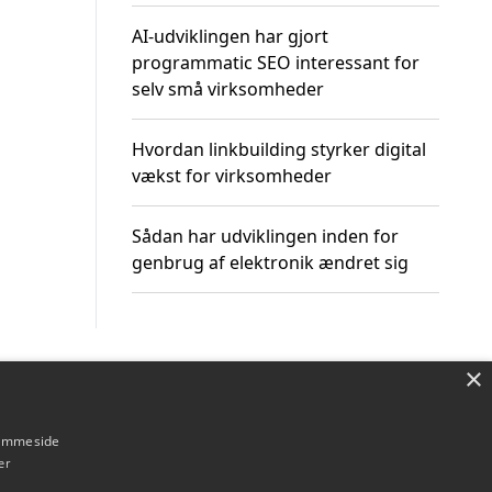
AI-udviklingen har gjort
programmatic SEO interessant for
selv små virksomheder
Hvordan linkbuilding styrker digital
vækst for virksomheder
Sådan har udviklingen inden for
genbrug af elektronik ændret sig
×
Om / kontakt
Blog
Betingelser
hjemmeside
er