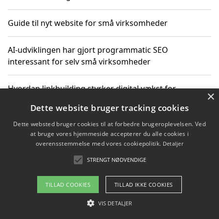
Guide til nyt website for små virksomheder
AI-udviklingen har gjort programmatic SEO
interessant for selv små virksomheder
Hvordan linkbuilding styrker digital vækst for
×
virksomheder
Dette website bruger tracking cookies
Dette websted bruger cookies til at forbedre brugeroplevelsen. Ved
Sådan har udviklingen inden for genbrug af elektronik
at bruge vores hjemmeside accepterer du alle cookies i
ændret sig
overensstemmelse med vores cookiepolitik.
Detaljer
STRENGT NØDVENDIGE
Copyright 2026 - Pilanto Aps
TILLAD COOKIES
TILLAD IKKE COOKIES
Om / kontakt
Blog
Betingelser
VIS DETALJER