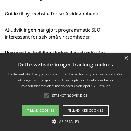
Guide til nyt website for små virksomheder
AI-udviklingen har gjort programmatic SEO
interessant for selv små virksomheder
Hvordan linkbuilding styrker digital vækst for
×
virksomheder
Dette website bruger tracking cookies
Dette websted bruger cookies til at forbedre brugeroplevelsen. Ved
Sådan har udviklingen inden for genbrug af elektronik
at bruge vores hjemmeside accepterer du alle cookies i
ændret sig
overensstemmelse med vores cookiepolitik.
Detaljer
STRENGT NØDVENDIGE
Copyright 2026 - Pilanto Aps
TILLAD COOKIES
TILLAD IKKE COOKIES
Om / kontakt
Blog
Betingelser
VIS DETALJER