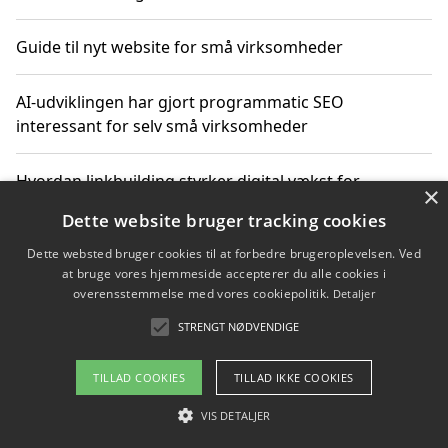
Guide til nyt website for små virksomheder
AI-udviklingen har gjort programmatic SEO
interessant for selv små virksomheder
Hvordan linkbuilding styrker digital vækst for
×
virksomheder
Dette website bruger tracking cookies
Dette websted bruger cookies til at forbedre brugeroplevelsen. Ved
Sådan har udviklingen inden for genbrug af elektronik
at bruge vores hjemmeside accepterer du alle cookies i
ændret sig
overensstemmelse med vores cookiepolitik.
Detaljer
STRENGT NØDVENDIGE
Copyright 2026 - Pilanto Aps
TILLAD COOKIES
TILLAD IKKE COOKIES
Om / kontakt
Blog
Betingelser
VIS DETALJER