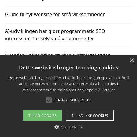
Guide til nyt website for små virksomheder
AI-udviklingen har gjort programmatic SEO
interessant for selv små virksomheder
Hvordan linkbuilding styrker digital vækst for
×
virksomheder
Dette website bruger tracking cookies
Dette websted bruger cookies til at forbedre brugeroplevelsen. Ved
Sådan har udviklingen inden for genbrug af elektronik
at bruge vores hjemmeside accepterer du alle cookies i
ændret sig
overensstemmelse med vores cookiepolitik.
Detaljer
STRENGT NØDVENDIGE
Copyright 2026 - Pilanto Aps
TILLAD COOKIES
TILLAD IKKE COOKIES
Om / kontakt
Blog
Betingelser
VIS DETALJER