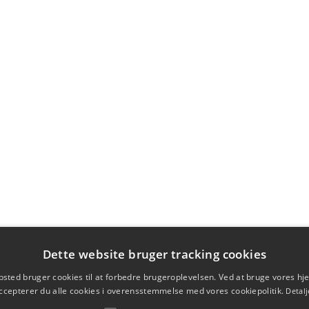
Dette website bruger tracking cookies
sted bruger cookies til at forbedre brugeroplevelsen. Ved at bruge vores 
ccepterer du alle cookies i overensstemmelse med vores cookiepolitik.
Detalj