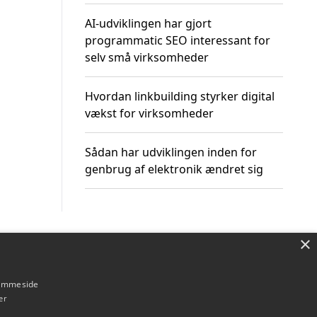
AI-udviklingen har gjort
programmatic SEO interessant for
selv små virksomheder
Hvordan linkbuilding styrker digital
vækst for virksomheder
Sådan har udviklingen inden for
genbrug af elektronik ændret sig
×
Om / kontakt
Blog
Betingelser
hjemmeside
er