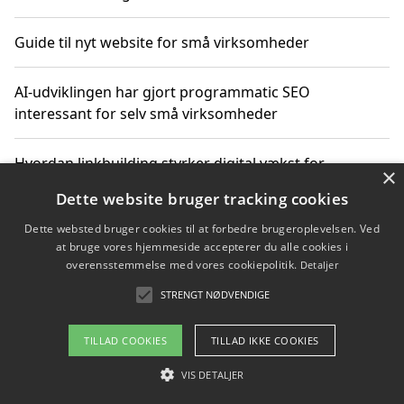
Guide til nyt website for små virksomheder
AI-udviklingen har gjort programmatic SEO
interessant for selv små virksomheder
Hvordan linkbuilding styrker digital vækst for
×
virksomheder
Dette website bruger tracking cookies
Dette websted bruger cookies til at forbedre brugeroplevelsen. Ved
Sådan har udviklingen inden for genbrug af elektronik
at bruge vores hjemmeside accepterer du alle cookies i
ændret sig
overensstemmelse med vores cookiepolitik.
Detaljer
STRENGT NØDVENDIGE
Copyright 2026 - Pilanto Aps
TILLAD COOKIES
TILLAD IKKE COOKIES
Om / kontakt
Blog
Betingelser
VIS DETALJER