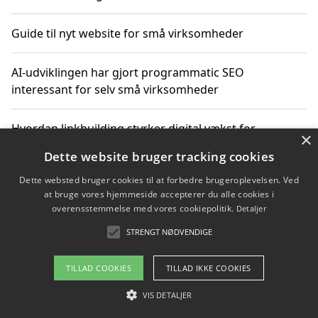
Guide til nyt website for små virksomheder
AI-udviklingen har gjort programmatic SEO
interessant for selv små virksomheder
Hvordan linkbuilding styrker digital vækst for
×
virksomheder
Dette website bruger tracking cookies
Dette websted bruger cookies til at forbedre brugeroplevelsen. Ved
Sådan har udviklingen inden for genbrug af elektronik
at bruge vores hjemmeside accepterer du alle cookies i
ændret sig
overensstemmelse med vores cookiepolitik.
Detaljer
STRENGT NØDVENDIGE
Copyright 2026 - Pilanto Aps
TILLAD COOKIES
TILLAD IKKE COOKIES
Om / kontakt
Blog
Betingelser
VIS DETALJER