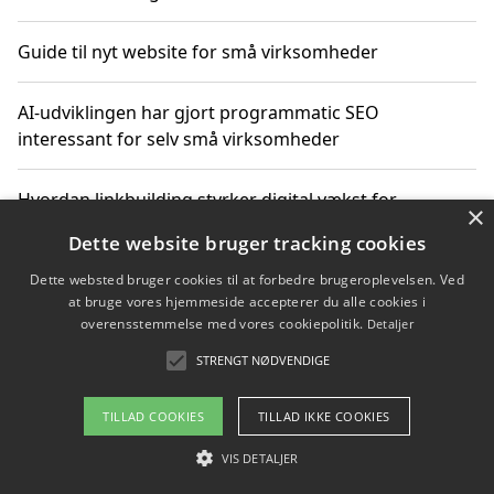
Guide til nyt website for små virksomheder
AI-udviklingen har gjort programmatic SEO
interessant for selv små virksomheder
Hvordan linkbuilding styrker digital vækst for
×
virksomheder
Dette website bruger tracking cookies
Dette websted bruger cookies til at forbedre brugeroplevelsen. Ved
Sådan har udviklingen inden for genbrug af elektronik
at bruge vores hjemmeside accepterer du alle cookies i
ændret sig
overensstemmelse med vores cookiepolitik.
Detaljer
STRENGT NØDVENDIGE
Copyright 2026 - Pilanto Aps
TILLAD COOKIES
TILLAD IKKE COOKIES
Om / kontakt
Blog
Betingelser
VIS DETALJER