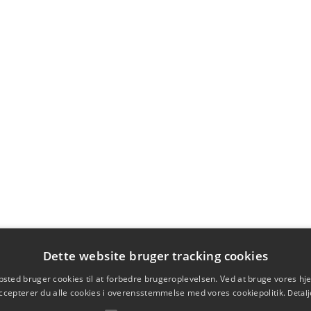
Dette website bruger tracking cookies
sted bruger cookies til at forbedre brugeroplevelsen. Ved at bruge vores 
ccepterer du alle cookies i overensstemmelse med vores cookiepolitik.
Detalj