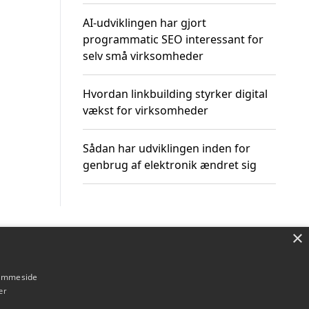
AI-udviklingen har gjort
programmatic SEO interessant for
selv små virksomheder
Hvordan linkbuilding styrker digital
vækst for virksomheder
Sådan har udviklingen inden for
genbrug af elektronik ændret sig
×
Om / kontakt
Blog
Betingelser
hjemmeside
er