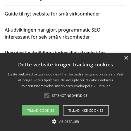
Guide til nyt website for små virksomheder
AI-udviklingen har gjort programmatic SEO
interessant for selv små virksomheder
Hvordan linkbuilding styrker digital vækst for
×
virksomheder
Dette website bruger tracking cookies
Dette websted bruger cookies til at forbedre brugeroplevelsen. Ved
Sådan har udviklingen inden for genbrug af elektronik
at bruge vores hjemmeside accepterer du alle cookies i
ændret sig
overensstemmelse med vores cookiepolitik.
Detaljer
STRENGT NØDVENDIGE
Copyright 2026 - Pilanto Aps
TILLAD COOKIES
TILLAD IKKE COOKIES
Om / kontakt
Blog
Betingelser
VIS DETALJER