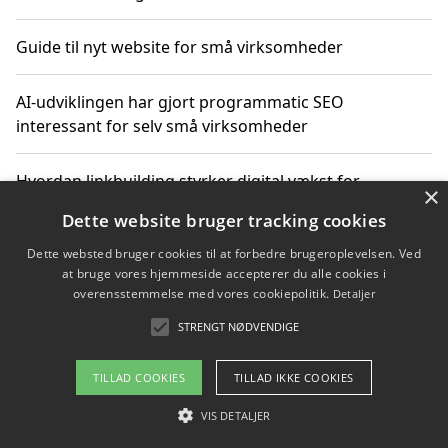
Guide til nyt website for små virksomheder
AI-udviklingen har gjort programmatic SEO
interessant for selv små virksomheder
Hvordan linkbuilding styrker digital vækst for
×
virksomheder
Dette website bruger tracking cookies
Dette websted bruger cookies til at forbedre brugeroplevelsen. Ved
Sådan har udviklingen inden for genbrug af elektronik
at bruge vores hjemmeside accepterer du alle cookies i
ændret sig
overensstemmelse med vores cookiepolitik.
Detaljer
STRENGT NØDVENDIGE
Copyright 2026 - Pilanto Aps
TILLAD COOKIES
TILLAD IKKE COOKIES
Om / kontakt
Blog
Betingelser
VIS DETALJER