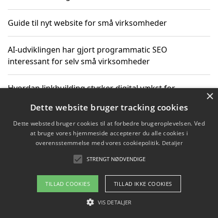
Guide til nyt website for små virksomheder
AI-udviklingen har gjort programmatic SEO
interessant for selv små virksomheder
Hvordan linkbuilding styrker digital vækst for
×
virksomheder
Dette website bruger tracking cookies
Dette websted bruger cookies til at forbedre brugeroplevelsen. Ved
Sådan har udviklingen inden for genbrug af elektronik
at bruge vores hjemmeside accepterer du alle cookies i
ændret sig
overensstemmelse med vores cookiepolitik.
Detaljer
STRENGT NØDVENDIGE
Copyright 2026 - Pilanto Aps
TILLAD COOKIES
TILLAD IKKE COOKIES
Om / kontakt
Blog
Betingelser
VIS DETALJER