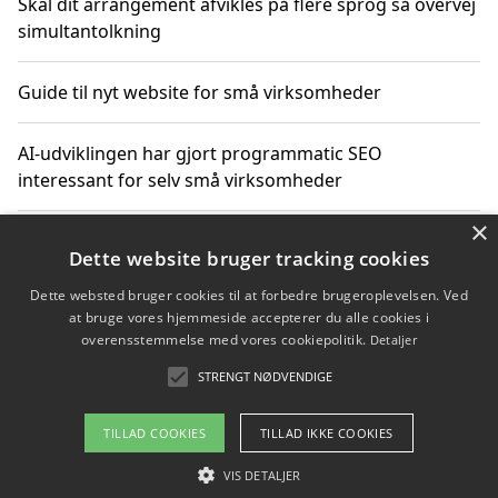
Skal dit arrangement afvikles på flere sprog så overvej
simultantolkning
Guide til nyt website for små virksomheder
AI-udviklingen har gjort programmatic SEO
interessant for selv små virksomheder
×
Hvordan linkbuilding styrker digital vækst for
Dette website bruger tracking cookies
virksomheder
Dette websted bruger cookies til at forbedre brugeroplevelsen. Ved
at bruge vores hjemmeside accepterer du alle cookies i
Sådan har udviklingen inden for genbrug af elektronik
overensstemmelse med vores cookiepolitik.
Detaljer
ændret sig
STRENGT NØDVENDIGE
TILLAD COOKIES
TILLAD IKKE COOKIES
Copyright 2026 - Pilanto Aps
VIS DETALJER
Om / kontakt
Blog
Betingelser