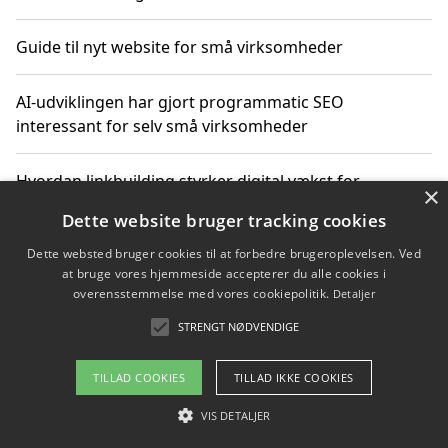
Guide til nyt website for små virksomheder
AI-udviklingen har gjort programmatic SEO
interessant for selv små virksomheder
Hvordan linkbuilding styrker digital vækst for
×
virksomheder
Dette website bruger tracking cookies
Dette websted bruger cookies til at forbedre brugeroplevelsen. Ved
Sådan har udviklingen inden for genbrug af elektronik
at bruge vores hjemmeside accepterer du alle cookies i
ændret sig
overensstemmelse med vores cookiepolitik.
Detaljer
STRENGT NØDVENDIGE
Copyright 2026 - Pilanto Aps
TILLAD COOKIES
TILLAD IKKE COOKIES
Om / kontakt
Blog
Betingelser
VIS DETALJER