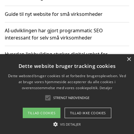
Guide til nyt website for små virksomheder
AI-udviklingen har gjort programmatic SEO
interessant for selv små virksomheder
Hvordan linkbuilding styrker digital vækst for
×
virksomheder
Dette website bruger tracking cookies
Dette websted bruger cookies til at forbedre brugeroplevelsen. Ved
Sådan har udviklingen inden for genbrug af elektronik
at bruge vores hjemmeside accepterer du alle cookies i
ændret sig
overensstemmelse med vores cookiepolitik.
Detaljer
STRENGT NØDVENDIGE
Copyright 2026 - Pilanto Aps
TILLAD COOKIES
TILLAD IKKE COOKIES
Om / kontakt
Blog
Betingelser
VIS DETALJER