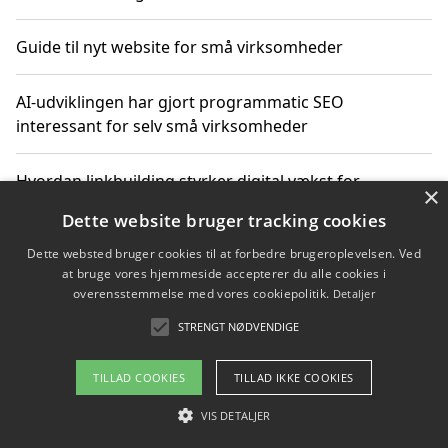
Guide til nyt website for små virksomheder
AI-udviklingen har gjort programmatic SEO
interessant for selv små virksomheder
Hvordan linkbuilding styrker digital vækst for
×
virksomheder
Dette website bruger tracking cookies
Dette websted bruger cookies til at forbedre brugeroplevelsen. Ved
Sådan har udviklingen inden for genbrug af elektronik
at bruge vores hjemmeside accepterer du alle cookies i
ændret sig
overensstemmelse med vores cookiepolitik.
Detaljer
STRENGT NØDVENDIGE
Copyright 2026 - Pilanto Aps
TILLAD COOKIES
TILLAD IKKE COOKIES
Om / kontakt
Blog
Betingelser
VIS DETALJER