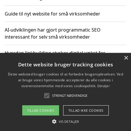
Guide til nyt website for små virksomheder
AI-udviklingen har gjort programmatic SEO
interessant for selv små virksomheder
Hvordan linkbuilding styrker digital vækst for
×
virksomheder
Dette website bruger tracking cookies
Dette websted bruger cookies til at forbedre brugeroplevelsen. Ved
Sådan har udviklingen inden for genbrug af elektronik
at bruge vores hjemmeside accepterer du alle cookies i
ændret sig
overensstemmelse med vores cookiepolitik.
Detaljer
STRENGT NØDVENDIGE
Copyright 2026 - Pilanto Aps
TILLAD COOKIES
TILLAD IKKE COOKIES
Om / kontakt
Blog
Betingelser
VIS DETALJER