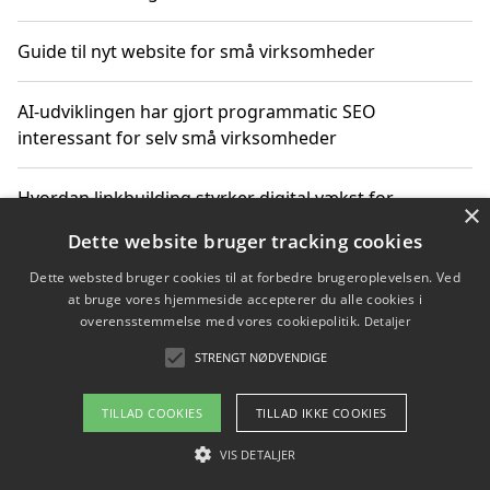
Guide til nyt website for små virksomheder
AI-udviklingen har gjort programmatic SEO
interessant for selv små virksomheder
Hvordan linkbuilding styrker digital vækst for
×
virksomheder
Dette website bruger tracking cookies
Dette websted bruger cookies til at forbedre brugeroplevelsen. Ved
Sådan har udviklingen inden for genbrug af elektronik
at bruge vores hjemmeside accepterer du alle cookies i
ændret sig
overensstemmelse med vores cookiepolitik.
Detaljer
STRENGT NØDVENDIGE
Copyright 2026 - Pilanto Aps
TILLAD COOKIES
TILLAD IKKE COOKIES
Om / kontakt
Blog
Betingelser
VIS DETALJER