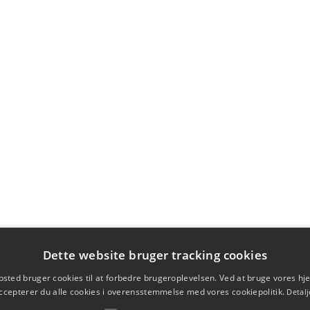
Dette website bruger tracking cookies
sted bruger cookies til at forbedre brugeroplevelsen. Ved at bruge vores 
ccepterer du alle cookies i overensstemmelse med vores cookiepolitik.
Detalj