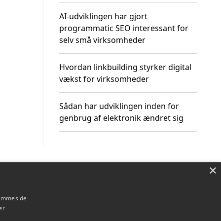
AI-udviklingen har gjort
programmatic SEO interessant for
selv små virksomheder
Hvordan linkbuilding styrker digital
vækst for virksomheder
Sådan har udviklingen inden for
genbrug af elektronik ændret sig
×
Om / kontakt
Blog
Betingelser
hjemmeside
er