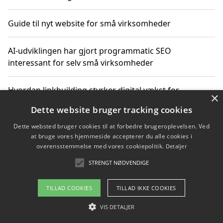
Guide til nyt website for små virksomheder
AI-udviklingen har gjort programmatic SEO
interessant for selv små virksomheder
Hvordan linkbuilding styrker digital vækst for
×
virksomheder
Dette website bruger tracking cookies
Dette websted bruger cookies til at forbedre brugeroplevelsen. Ved
Sådan har udviklingen inden for genbrug af elektronik
at bruge vores hjemmeside accepterer du alle cookies i
ændret sig
overensstemmelse med vores cookiepolitik.
Detaljer
STRENGT NØDVENDIGE
Copyright 2026 - Pilanto Aps
TILLAD COOKIES
TILLAD IKKE COOKIES
Om / kontakt
Blog
Betingelser
VIS DETALJER