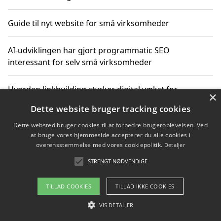
Guide til nyt website for små virksomheder
AI-udviklingen har gjort programmatic SEO
interessant for selv små virksomheder
Hvordan linkbuilding styrker digital vækst for
×
virksomheder
Dette website bruger tracking cookies
Dette websted bruger cookies til at forbedre brugeroplevelsen. Ved
Sådan har udviklingen inden for genbrug af elektronik
at bruge vores hjemmeside accepterer du alle cookies i
ændret sig
overensstemmelse med vores cookiepolitik.
Detaljer
STRENGT NØDVENDIGE
Copyright 2026 - Pilanto Aps
TILLAD COOKIES
TILLAD IKKE COOKIES
Om / kontakt
Blog
Betingelser
VIS DETALJER