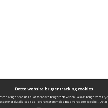
Dette website bruger tracking cookies
sted bruger cookies til at forbedre brugeroplevelsen. Ved at bruge vores 
ccepterer du alle cookies i overensstemmelse med vores cookiepolitik.
Detalj