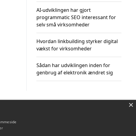
AI-udviklingen har gjort
programmatic SEO interessant for
selv små virksomheder
Hvordan linkbuilding styrker digital
vækst for virksomheder
Sådan har udviklingen inden for
genbrug af elektronik ændret sig
×
Om / kontakt
Blog
Betingelser
hjemmeside
er