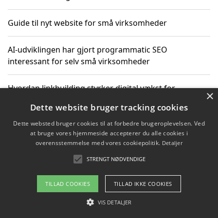
Guide til nyt website for små virksomheder
AI-udviklingen har gjort programmatic SEO
interessant for selv små virksomheder
Hvordan linkbuilding styrker digital vækst for
×
virksomheder
Dette website bruger tracking cookies
Dette websted bruger cookies til at forbedre brugeroplevelsen. Ved
Sådan har udviklingen inden for genbrug af elektronik
at bruge vores hjemmeside accepterer du alle cookies i
ændret sig
overensstemmelse med vores cookiepolitik.
Detaljer
STRENGT NØDVENDIGE
Copyright 2026 - Pilanto Aps
TILLAD COOKIES
TILLAD IKKE COOKIES
Om / kontakt
Blog
Betingelser
VIS DETALJER