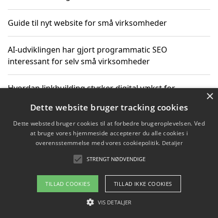
Guide til nyt website for små virksomheder
AI-udviklingen har gjort programmatic SEO
interessant for selv små virksomheder
Hvordan linkbuilding styrker digital vækst for
×
virksomheder
Dette website bruger tracking cookies
Dette websted bruger cookies til at forbedre brugeroplevelsen. Ved
Sådan har udviklingen inden for genbrug af elektronik
at bruge vores hjemmeside accepterer du alle cookies i
ændret sig
overensstemmelse med vores cookiepolitik.
Detaljer
STRENGT NØDVENDIGE
Copyright 2026 - Pilanto Aps
TILLAD COOKIES
TILLAD IKKE COOKIES
Om / kontakt
Blog
Betingelser
VIS DETALJER