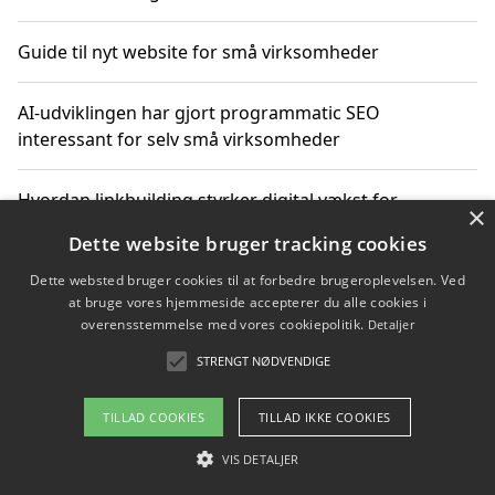
Guide til nyt website for små virksomheder
AI-udviklingen har gjort programmatic SEO
interessant for selv små virksomheder
Hvordan linkbuilding styrker digital vækst for
×
virksomheder
Dette website bruger tracking cookies
Dette websted bruger cookies til at forbedre brugeroplevelsen. Ved
Sådan har udviklingen inden for genbrug af elektronik
at bruge vores hjemmeside accepterer du alle cookies i
ændret sig
overensstemmelse med vores cookiepolitik.
Detaljer
STRENGT NØDVENDIGE
Copyright 2026 - Pilanto Aps
TILLAD COOKIES
TILLAD IKKE COOKIES
Om / kontakt
Blog
Betingelser
VIS DETALJER