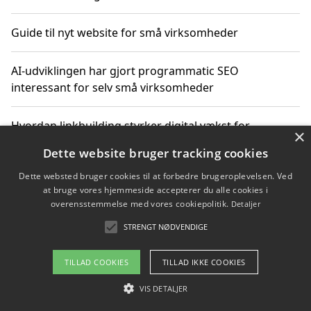
Guide til nyt website for små virksomheder
AI-udviklingen har gjort programmatic SEO
interessant for selv små virksomheder
Hvordan linkbuilding styrker digital vækst for
×
virksomheder
Dette website bruger tracking cookies
Dette websted bruger cookies til at forbedre brugeroplevelsen. Ved
Sådan har udviklingen inden for genbrug af elektronik
at bruge vores hjemmeside accepterer du alle cookies i
ændret sig
overensstemmelse med vores cookiepolitik.
Detaljer
STRENGT NØDVENDIGE
Copyright 2026 - Pilanto Aps
TILLAD COOKIES
TILLAD IKKE COOKIES
Om / kontakt
Blog
Betingelser
VIS DETALJER