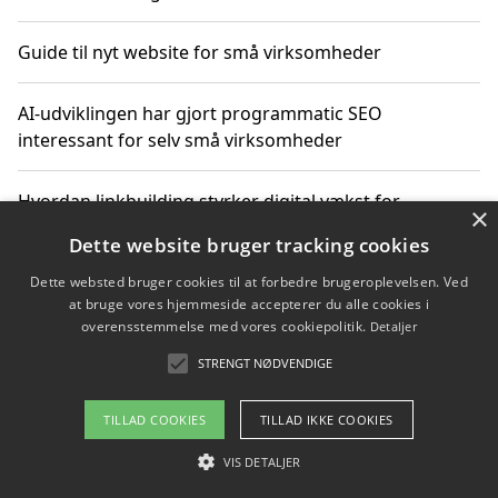
Guide til nyt website for små virksomheder
AI-udviklingen har gjort programmatic SEO
interessant for selv små virksomheder
Hvordan linkbuilding styrker digital vækst for
×
virksomheder
Dette website bruger tracking cookies
Dette websted bruger cookies til at forbedre brugeroplevelsen. Ved
Sådan har udviklingen inden for genbrug af elektronik
at bruge vores hjemmeside accepterer du alle cookies i
ændret sig
overensstemmelse med vores cookiepolitik.
Detaljer
STRENGT NØDVENDIGE
Copyright 2026 - Pilanto Aps
TILLAD COOKIES
TILLAD IKKE COOKIES
Om / kontakt
Blog
Betingelser
VIS DETALJER