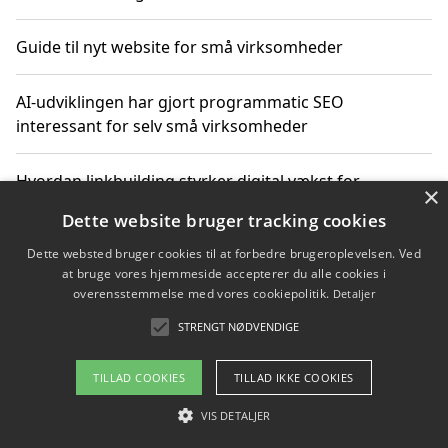
Guide til nyt website for små virksomheder
AI-udviklingen har gjort programmatic SEO
interessant for selv små virksomheder
Hvordan linkbuilding styrker digital vækst for
×
virksomheder
Dette website bruger tracking cookies
Dette websted bruger cookies til at forbedre brugeroplevelsen. Ved
Sådan har udviklingen inden for genbrug af elektronik
at bruge vores hjemmeside accepterer du alle cookies i
ændret sig
overensstemmelse med vores cookiepolitik.
Detaljer
STRENGT NØDVENDIGE
Copyright 2026 - Pilanto Aps
TILLAD COOKIES
TILLAD IKKE COOKIES
Om / kontakt
Blog
Betingelser
VIS DETALJER