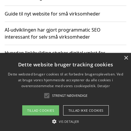
Guide til nyt website for små virksomheder
AI-udviklingen har gjort programmatic SEO
interessant for selv små virksomheder
Hvordan linkbuilding styrker digital vækst for
×
virksomheder
Dette website bruger tracking cookies
Dette websted bruger cookies til at forbedre brugeroplevelsen. Ved
Sådan har udviklingen inden for genbrug af elektronik
at bruge vores hjemmeside accepterer du alle cookies i
ændret sig
overensstemmelse med vores cookiepolitik.
Detaljer
STRENGT NØDVENDIGE
Copyright 2026 - Pilanto Aps
TILLAD COOKIES
TILLAD IKKE COOKIES
Om / kontakt
Blog
Betingelser
VIS DETALJER