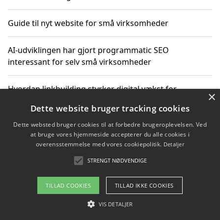
Guide til nyt website for små virksomheder
AI-udviklingen har gjort programmatic SEO
interessant for selv små virksomheder
Hvordan linkbuilding styrker digital vækst for
×
virksomheder
Dette website bruger tracking cookies
Dette websted bruger cookies til at forbedre brugeroplevelsen. Ved
Sådan har udviklingen inden for genbrug af elektronik
at bruge vores hjemmeside accepterer du alle cookies i
ændret sig
overensstemmelse med vores cookiepolitik.
Detaljer
STRENGT NØDVENDIGE
Copyright 2026 - Pilanto Aps
TILLAD COOKIES
TILLAD IKKE COOKIES
Om / kontakt
Blog
Betingelser
VIS DETALJER