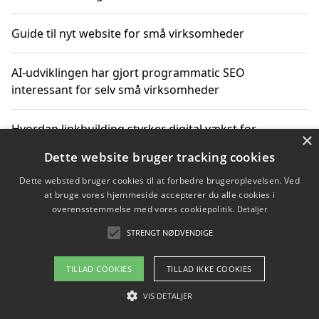
Guide til nyt website for små virksomheder
AI-udviklingen har gjort programmatic SEO
interessant for selv små virksomheder
Hvordan linkbuilding styrker digital vækst for
×
virksomheder
Dette website bruger tracking cookies
Dette websted bruger cookies til at forbedre brugeroplevelsen. Ved
Sådan har udviklingen inden for genbrug af elektronik
at bruge vores hjemmeside accepterer du alle cookies i
ændret sig
overensstemmelse med vores cookiepolitik.
Detaljer
STRENGT NØDVENDIGE
Copyright 2026 - Pilanto Aps
TILLAD COOKIES
TILLAD IKKE COOKIES
Om / kontakt
Blog
Betingelser
VIS DETALJER